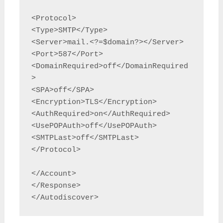
<Protocol>

<Type>SMTP</Type>

<Server>mail.<?=$domain?></Server>

<Port>587</Port>

<DomainRequired>off</DomainRequired
>

<SPA>off</SPA>

<Encryption>TLS</Encryption>

<AuthRequired>on</AuthRequired>

<UsePOPAuth>off</UsePOPAuth>

<SMTPLast>off</SMTPLast>

</Protocol>

</Account>

</Response>
