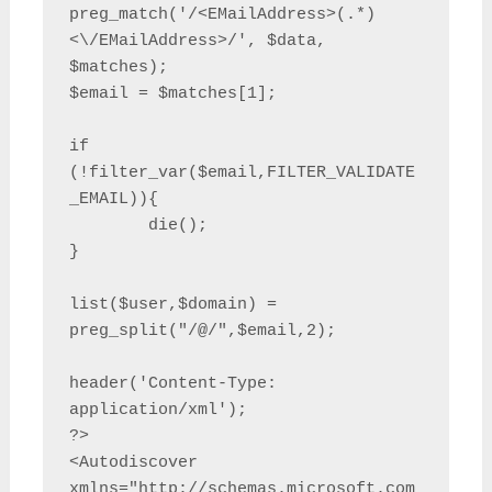
preg_match('/<EMailAddress>(.*)
<\/EMailAddress>/', $data, 
$matches);

$email = $matches[1];

if 
(!filter_var($email,FILTER_VALIDATE
_EMAIL)){

        die();

}

list($user,$domain) = 
preg_split("/@/",$email,2);

header('Content-Type: 
application/xml');

?>

<Autodiscover 
xmlns="http://schemas.microsoft.com