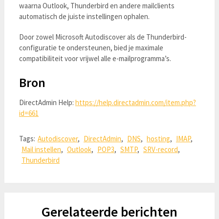
waarna Outlook, Thunderbird en andere mailclients
automatisch de juiste instellingen ophalen.
Door zowel Microsoft Autodiscover als de Thunderbird-
configuratie te ondersteunen, bied je maximale
compatibiliteit voor vrijwel alle e-mailprogramma’s.
Bron
DirectAdmin Help:
https://help.directadmin.com/item.php?
id=661
Tags:
Autodiscover
,
DirectAdmin
,
DNS
,
hosting
,
IMAP
,
Mail instellen
,
Outlook
,
POP3
,
SMTP
,
SRV-record
,
Thunderbird
Gerelateerde berichten