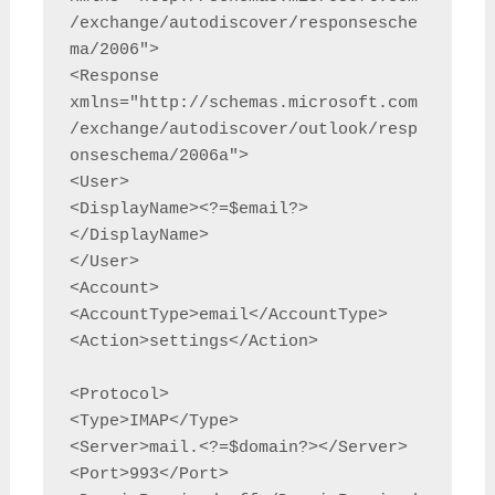
/exchange/autodiscover/responsesche
ma/2006">

<Response 
xmlns="http://schemas.microsoft.com
/exchange/autodiscover/outlook/resp
onseschema/2006a">

<User>

<DisplayName><?=$email?>
</DisplayName>

</User>

<Account>

<AccountType>email</AccountType>

<Action>settings</Action>

<Protocol>

<Type>IMAP</Type>

<Server>mail.<?=$domain?></Server>

<Port>993</Port>
