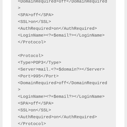
<DomainRequired>off</DomainRequired
>

<SPA>off</SPA>

<SSL>on</SSL>

<AuthRequired>on</AuthRequired>

<LoginName><?=$email?></LoginName>

</Protocol>

<Protocol>

<Type>POP3</Type>

<Server>mail.<?=$domain?></Server>

<Port>995</Port>

<DomainRequired>off</DomainRequired
>

<LoginName><?=$email?></LoginName>

<SPA>off</SPA>

<SSL>on</SSL>

<AuthRequired>on</AuthRequired>

</Protocol>
