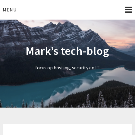
Skip
to
MENU
content
Mark’s tech-blog
focus op hosting, security en IT