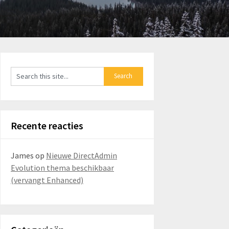
Recente reacties
James
op
Nieuwe DirectAdmin
Evolution thema beschikbaar
(vervangt Enhanced)