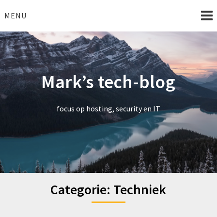
Skip
to
MENU
content
Mark’s tech-blog
focus op hosting, security en IT
Categorie:
Techniek