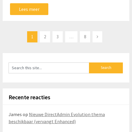
Lees meer
Berichten
1
2
3
…
8
paginering
Recente reacties
James
op
Nieuwe DirectAdmin Evolution thema
beschikbaar (vervangt Enhanced)