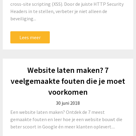
cross-site scripting (XSS). Door de juiste HTTP Security
Headers in te stellen, verbeter je niet alleen de
beveiliging...
Lees meer
Website laten maken? 7
veelgemaakte fouten die je moet
voorkomen
30 juni 2018
Een website laten maken? Ontdek de 7 meest
gemaakte fouten en leer hoe je een website bouwt die
beter scoort in Google én meer klanten oplevert....