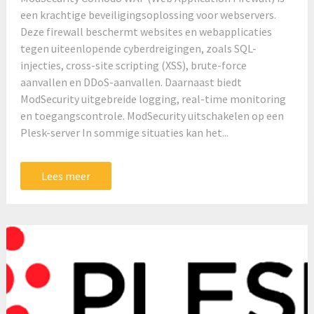
een krachtige beveiligingsoplossing voor webservers.
Deze firewall beschermt websites en webapplicaties
tegen uiteenlopende cyberdreigingen, zoals SQL-
injecties, cross-site scripting (XSS), brute-force
aanvallen en DDoS-aanvallen. Daarnaast biedt
ModSecurity uitgebreide logging, real-time monitoring
en toegangscontrole. ModSecurity uitschakelen op een
Plesk-server In sommige situaties kan het...
Lees meer