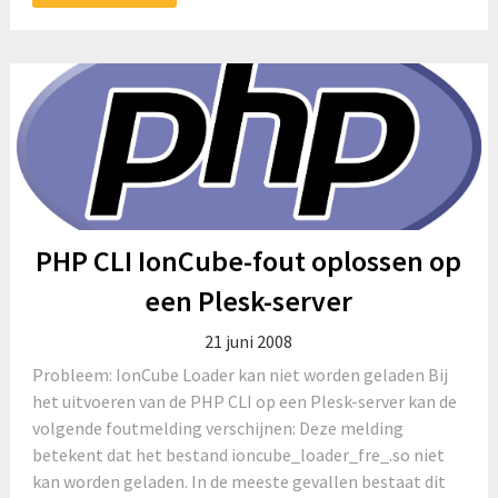
PHP CLI IonCube-fout oplossen op
een Plesk-server
21 juni 2008
Probleem: IonCube Loader kan niet worden geladen Bij
het uitvoeren van de PHP CLI op een Plesk-server kan de
volgende foutmelding verschijnen: Deze melding
betekent dat het bestand ioncube_loader_fre_.so niet
kan worden geladen. In de meeste gevallen bestaat dit