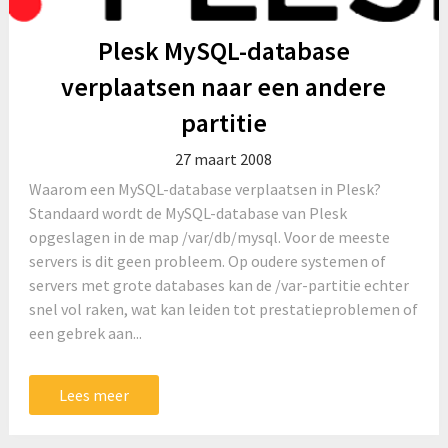
Plesk MySQL-database
verplaatsen naar een andere
partitie
27 maart 2008
Waarom een MySQL-database verplaatsen in Plesk?
Standaard wordt de MySQL-database van Plesk
opgeslagen in de map /var/db/mysql. Voor de meeste
servers is dit geen probleem. Op oudere systemen of
servers met grote databases kan de /var-partitie echter
snel vol raken, wat kan leiden tot prestatieproblemen of
een gebrek aan...
Lees meer