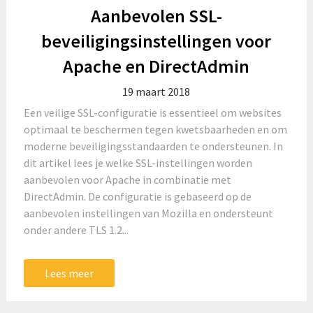
Aanbevolen SSL-
beveiligingsinstellingen voor
Apache en DirectAdmin
19 maart 2018
Een veilige SSL-configuratie is essentieel om websites
optimaal te beschermen tegen kwetsbaarheden en om
moderne beveiligingsstandaarden te ondersteunen. In
dit artikel lees je welke SSL-instellingen worden
aanbevolen voor Apache in combinatie met
DirectAdmin. De configuratie is gebaseerd op de
aanbevolen instellingen van Mozilla en ondersteunt
onder andere TLS 1.2...
Lees meer