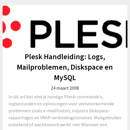
Plesk Handleiding: Logs,
Mailproblemen, Diskspace en
MySQL
24 maart 2008
In dit artikel vind je handige Plesk-commando’s,
logbestanden en oplossingen voor veelvoorkomende
problemen zoals e-mailfouten, onjuiste diskspace-
rapportages en IMAP-verbindingslimieten. Mailgebruiker
onbekend of wachtwoord werkt niet Wanneer een