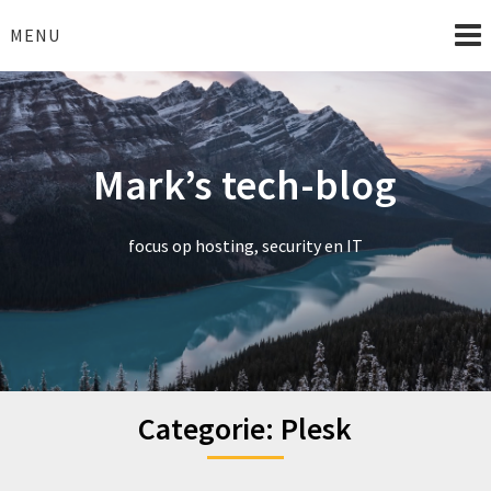
Skip
to
MENU
content
Mark’s tech-blog
focus op hosting, security en IT
Categorie:
Plesk