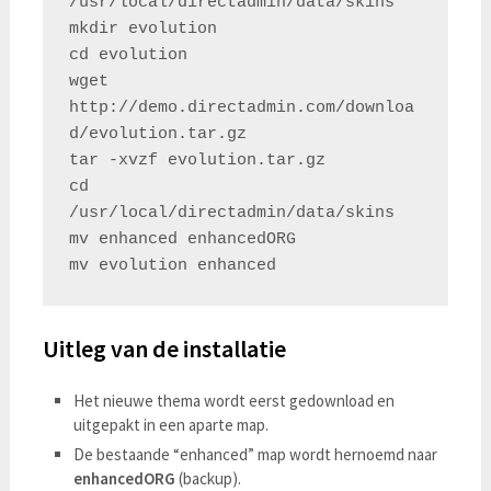
/usr/local/directadmin/data/skins

mkdir evolution

cd evolution

wget 
http://demo.directadmin.com/downloa
d/evolution.tar.gz

tar -xvzf evolution.tar.gz

cd 
/usr/local/directadmin/data/skins

mv enhanced enhancedORG

Uitleg van de installatie
Het nieuwe thema wordt eerst gedownload en
uitgepakt in een aparte map.
De bestaande “enhanced” map wordt hernoemd naar
enhancedORG
(backup).