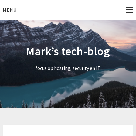
Skip
to
MENU
content
Mark’s tech-blog
focus op hosting, security en IT