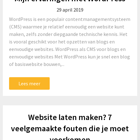
29 april 2019
WordPress is een populair contentmanagementsysteem
(CMS) waarmee je relatief eenvoudig een website kunt
maken, zelfs zonder diepgaande technische kennis. Het
is vooral geschikt voor het opzetten van blogs en
eenvoudige websites. WordPress als CMS voor blogs en
eenvoudige websites Met WordPress kun je snel een blog
of basiswebsite bouwen,...
Lees meer
Website laten maken? 7
veelgemaakte fouten die je moet
voorkomen