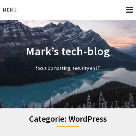
Skip
to
MENU
content
Mark’s tech-blog
focus op hosting, security en IT
Categorie:
WordPress