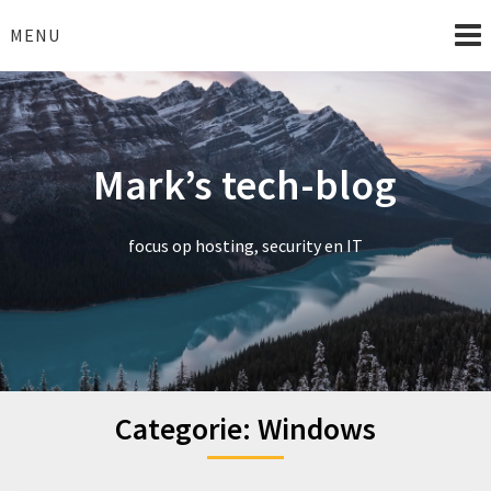
Skip
to
MENU
content
Mark’s tech-blog
focus op hosting, security en IT
Categorie:
Windows