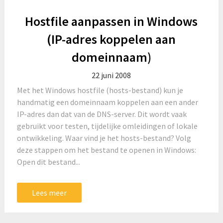
Hostfile aanpassen in Windows
(IP-adres koppelen aan
domeinnaam)
22 juni 2008
Met het Windows hostfile (hosts-bestand) kun je
handmatig een domeinnaam koppelen aan een ander
IP-adres dan dat van de DNS-server. Dit wordt vaak
gebruikt voor testen, tijdelijke omleidingen of lokale
ontwikkeling. Waar vind je het hosts-bestand? Volg
deze stappen om het bestand te openen in Windows:
Open dit bestand...
Lees meer