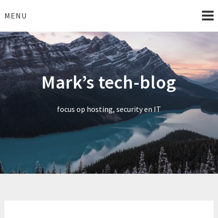
Skip
to
MENU
content
Mark’s tech-blog
focus op hosting, security en IT