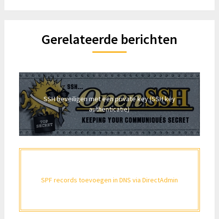
Gerelateerde berichten
SSH beveiligen met een private key (SSH key
authenticatie)
SPF records toevoegen in DNS via DirectAdmin