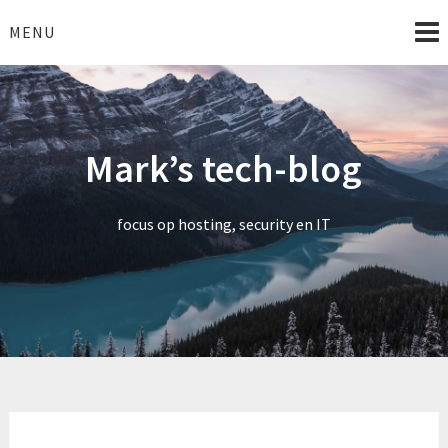
Skip
to
MENU
content
Mark’s tech-blog
focus op hosting, security en IT