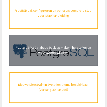
FreeBSD Jail configureren en beheren: complete stap-
voor-stap handleiding
PostgreSQL: Database back-up maken, herstellen en
wachtwoord wijzigen
Nieuwe DirectAdmin Evolution thema beschikbaar
(vervangt Enhanced)