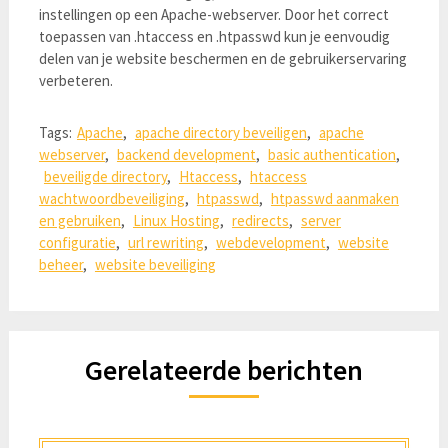
instellingen op een Apache-webserver. Door het correct
toepassen van .htaccess en .htpasswd kun je eenvoudig
delen van je website beschermen en de gebruikerservaring
verbeteren.
Tags:
Apache
,
apache directory beveiligen
,
apache
webserver
,
backend development
,
basic authentication
,
beveiligde directory
,
Htaccess
,
htaccess
wachtwoordbeveiliging
,
htpasswd
,
htpasswd aanmaken
en gebruiken
,
Linux Hosting
,
redirects
,
server
configuratie
,
url rewriting
,
webdevelopment
,
website
beheer
,
website beveiliging
Gerelateerde berichten