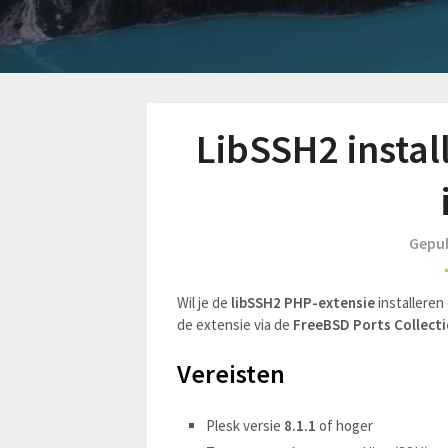
LibSSH2 instal
Gepub
Wil je de
libSSH2 PHP-extensie
installeren
de extensie via de
FreeBSD Ports Collect
Vereisten
Plesk versie
8.1.1
of hoger