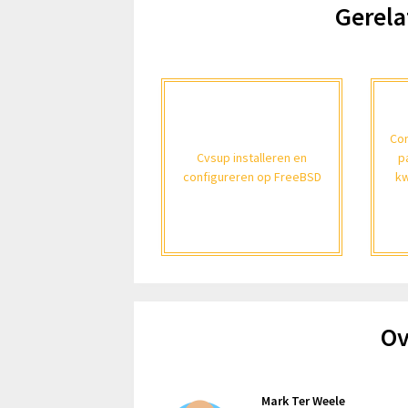
Gerela
Con
Cvsup installeren en
p
configureren op FreeBSD
kw
Ov
Mark Ter Weele