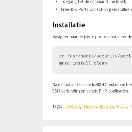
Toegang tot de command line (SSH)
FreeBSD Ports Collection geïnstalleer
Installatie
Navigeer naar de juiste port en installeer d
cd /usr/ports/security/pecl-
Na de installatie is de
libSSH2-extensie
bes
SSH-verbindingen vanuit PHP-applicaties.
Tags:
FreeBSD
,
Libssh
,
libSSH2
,
PECL
,