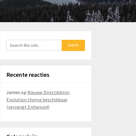
Recente reacties
James
op
Nieuwe DirectAdmin
Evolution thema beschikbaar
(vervangt Enhanced)