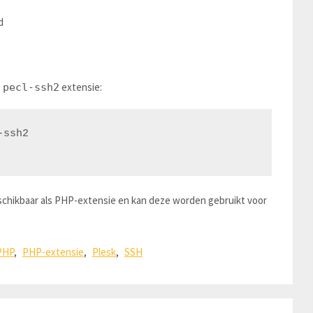
d
e
extensie:
pecl-ssh2
ssh2

chikbaar als PHP-extensie en kan deze worden gebruikt voor
PHP
,
PHP-extensie
,
Plesk
,
SSH