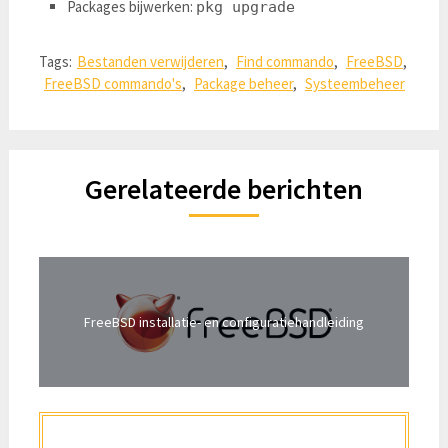
Packages bijwerken:
pkg upgrade
Tags:
Bestanden verwijderen
,
Find commando
,
FreeBSD
,
FreeBSD commando's
,
Package beheer
,
Systeembeheer
Gerelateerde berichten
FreeBSD installatie- en configuratiehandleiding