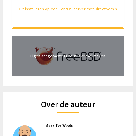
Git installeren op een CentOS server met DirectAdmin
Eigen aangepaste FreeBSD kernel maken
Over de auteur
Mark Ter Weele