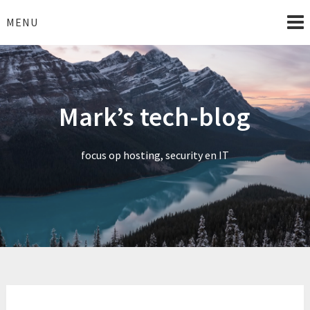
Skip
to
MENU
content
Mark’s tech-blog
focus op hosting, security en IT