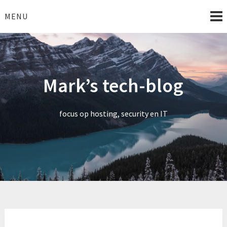
Skip
to
MENU
content
Mark’s tech-blog
focus op hosting, security en IT