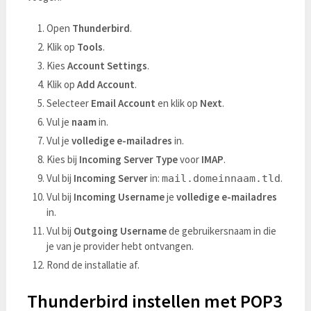
Open
Thunderbird
.
Klik op
Tools
.
Kies
Account Settings
.
Klik op
Add Account
.
Selecteer
Email Account
en klik op
Next
.
Vul je
naam
in.
Vul je
volledige e-mailadres
in.
Kies bij
Incoming Server Type
voor
IMAP
.
Vul bij
Incoming Server
in:
.
mail.domeinnaam.tld
Vul bij
Incoming Username
je
volledige e-mailadres
in.
Vul bij
Outgoing Username
de gebruikersnaam in die
je van je provider hebt ontvangen.
Rond de installatie af.
Thunderbird instellen met POP3