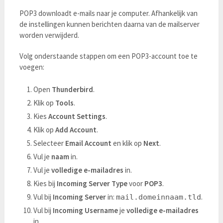
POP3 downloadt e-mails naar je computer. Afhankelijk van
de instellingen kunnen berichten daarna van de mailserver
worden verwijderd.
Volg onderstaande stappen om een POP3-account toe te
voegen:
Open
Thunderbird
.
Klik op
Tools
.
Kies
Account Settings
.
Klik op
Add Account
.
Selecteer
Email Account
en klik op
Next
.
Vul je
naam
in.
Vul je
volledige e-mailadres
in.
Kies bij
Incoming Server Type
voor
POP3
.
Vul bij
Incoming Server
in:
.
mail.domeinnaam.tld
Vul bij
Incoming Username
je
volledige e-mailadres
in.