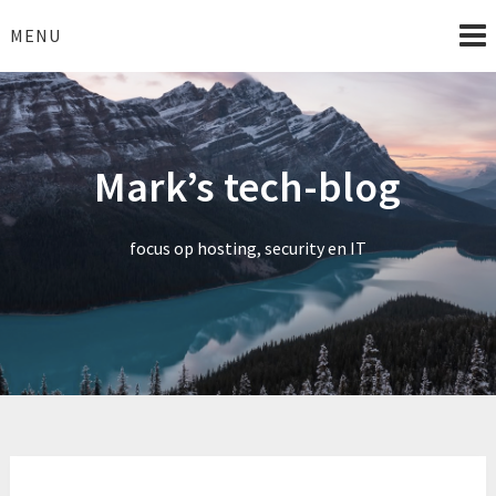
Skip
to
MENU
content
Mark’s tech-blog
focus op hosting, security en IT