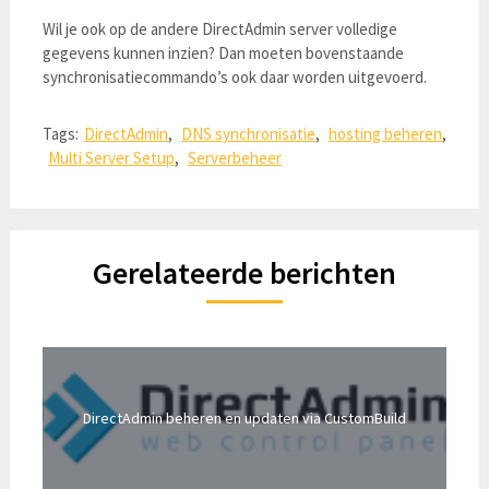
Wil je ook op de andere DirectAdmin server volledige
gegevens kunnen inzien? Dan moeten bovenstaande
synchronisatiecommando’s ook daar worden uitgevoerd.
Tags:
DirectAdmin
,
DNS synchronisatie
,
hosting beheren
,
Multi Server Setup
,
Serverbeheer
Gerelateerde berichten
DirectAdmin beheren en updaten via CustomBuild