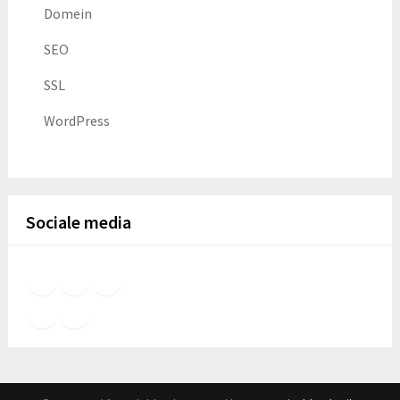
Domein
SEO
SSL
WordPress
Sociale media
Facebook
Foursquare
GitHub
LinkedIn
Meetup
X
YouTube