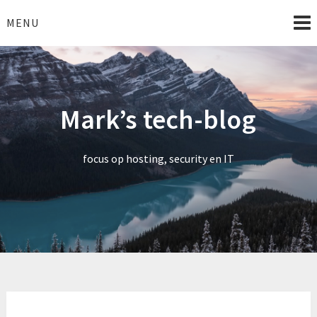
Skip
to
MENU
content
Mark’s tech-blog
focus op hosting, security en IT