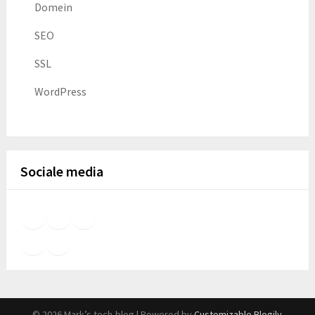
Domein
SEO
SSL
WordPress
Sociale media
Facebook
Foursquare
GitHub
LinkedIn
Meetup
X
YouTube
© 2026 Mark’s tech-blog
| Powered by
Customizable Blogily