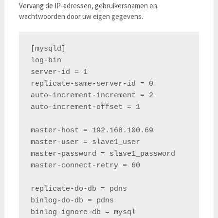
Vervang de IP-adressen, gebruikersnamen en
wachtwoorden door uw eigen gegevens.
[mysqld]

log-bin

server-id = 1

replicate-same-server-id = 0

auto-increment-increment = 2

auto-increment-offset = 1

master-host = 192.168.100.69

master-user = slave1_user

master-password = slave1_password

master-connect-retry = 60

replicate-do-db = pdns

binlog-do-db = pdns
