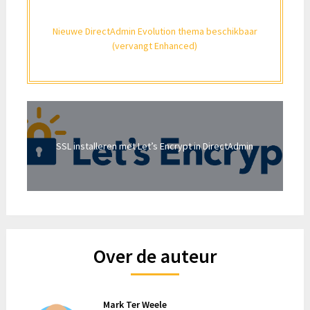
Nieuwe DirectAdmin Evolution thema beschikbaar
(vervangt Enhanced)
SSL installeren met Let’s Encrypt in DirectAdmin
Over de auteur
Mark Ter Weele