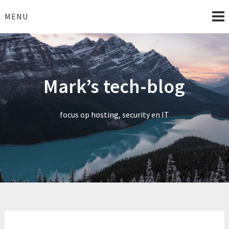
Skip
to
MENU
content
Mark’s tech-blog
focus op hosting, security en IT