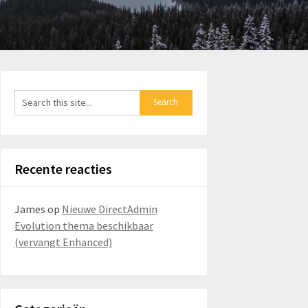
Recente reacties
James
op
Nieuwe DirectAdmin
Evolution thema beschikbaar
(vervangt Enhanced)