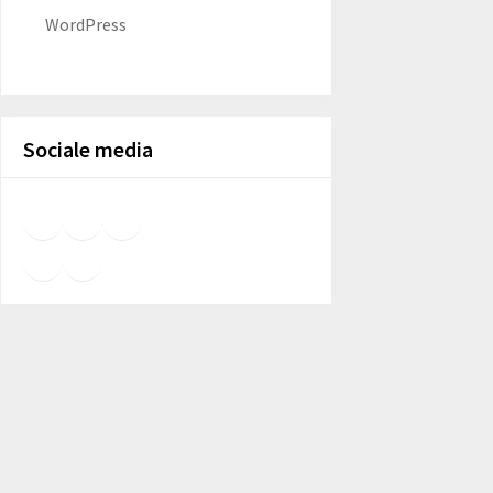
WordPress
Sociale media
Facebook
Foursquare
GitHub
LinkedIn
Meetup
X
YouTube