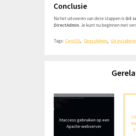
Conclusie
Na het uitvoeren van deze stappen is
Git s
DirectAdmin
. Je kunt nu beginnen met ver
Tags:
CentOS
,
DirectAdmin
,
Git installere
Gerela
CA
.htaccess gebruiken op een
Re
Apache-webserver
F