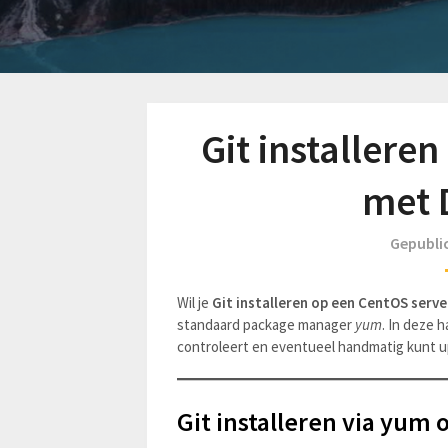
Git installere
met 
Gepubli
Wil je
Git installeren op een CentOS serv
standaard package manager
yum
. In deze h
controleert en eventueel handmatig kunt 
Git installeren via yum