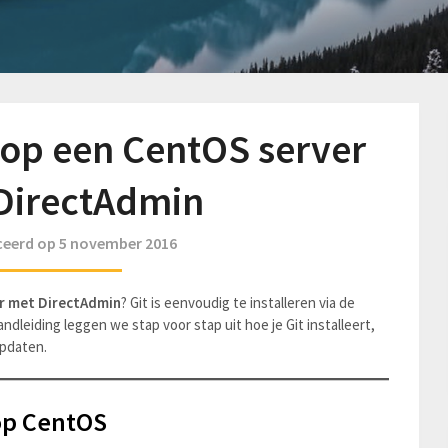
n op een CentOS server
DirectAdmin
ceerd op 5 november 2016
er met DirectAdmin
? Git is eenvoudig te installeren via de
andleiding leggen we stap voor stap uit hoe je Git installeert,
updaten.
 op CentOS