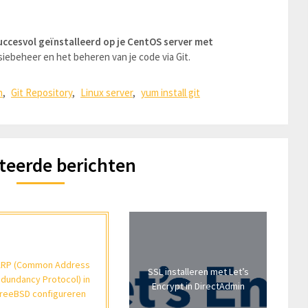
uccesvol geïnstalleerd op je CentOS server met
siebeheer en het beheren van je code via Git.
n
,
Git Repository
,
Linux server
,
yum install git
teerde berichten
RP (Common Address
SSL installeren met Let’s
dundancy Protocol) in
Encrypt in DirectAdmin
reeBSD configureren