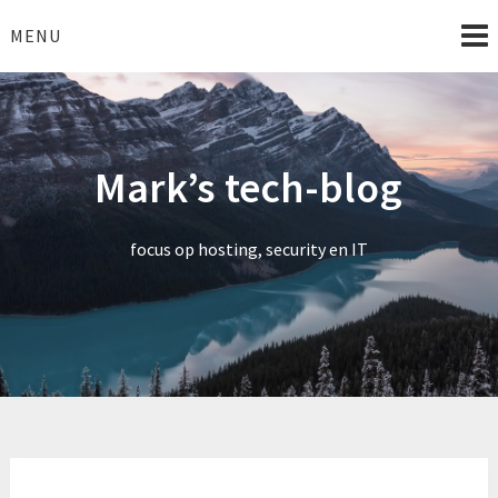
Skip
to
MENU
content
Mark’s tech-blog
focus op hosting, security en IT