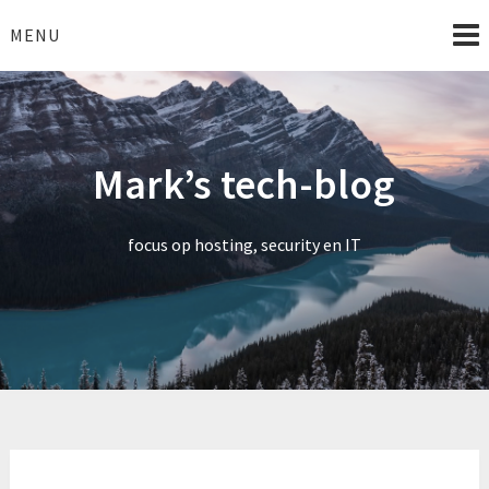
Skip
to
MENU
content
Mark’s tech-blog
focus op hosting, security en IT